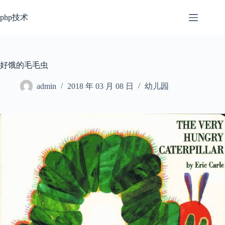
跳
过
php技术
内
容
好饿的毛毛虫
admin
2018 年 03 月 08 日
幼儿园