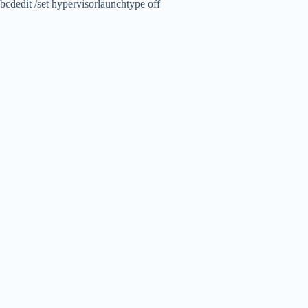
bcdedit /set hypervisorlaunchtype off