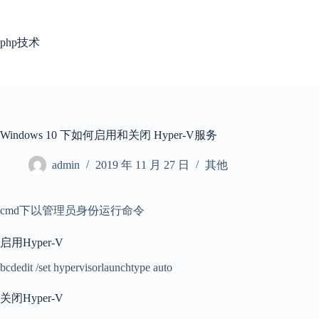
跳
过
内
php技术
容
Windows 10 下如何启用和关闭 Hyper-V服务
admin
2019 年 11 月 27 日
其他
cmd下以管理员身份运行命令
启用Hyper-V
bcdedit /set hypervisorlaunchtype auto
关闭Hyper-V