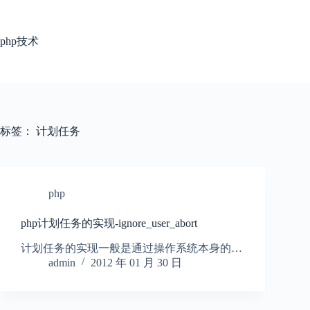
跳
过
内
php技术
容
标签：
计划任务
php
php计划任务的实现-ignore_user_abort
计划任务的实现一般是通过操作系统本身的…
admin
2012 年 01 月 30 日