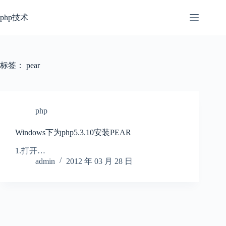
跳
过
php技术
内
容
标签：
pear
php
Windows下为php5.3.10安装PEAR
1.打开…
admin
2012 年 03 月 28 日