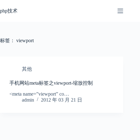
跳
过
php技术
内
容
标签：
viewport
其他
手机网站meta标签之viewport-缩放控制
<meta name=”viewport” co…
admin
2012 年 03 月 21 日